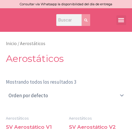
Ir
Consultar vía Whatsapp la disponibilidad del día de entrega
al
Search
Search
Me
contenido
Inicio
/ Aerostáticos
Aerostáticos
Mostrando todos los resultados 3
Aerostáticos
Aerostáticos
SV Aerostático V1
SV Aerostático V2