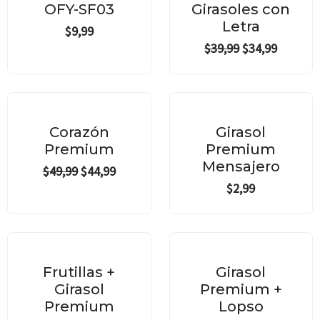
was:
is:
OFY-SF03
Girasoles con
$39,99.
$34,99.
Letra
$
9,99
$
39,99
$
34,99
Original
Current
price
price
¡Oferta!
was:
is:
Corazón
Girasol
$49,99.
$44,99.
Premium
Premium
Mensajero
$
49,99
$
44,99
$
2,99
Frutillas +
Girasol
Girasol
Premium +
Premium
Lopso