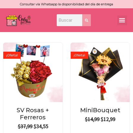
Ir
Consultar vía Whatsapp la disponibilidad del día de entrega
al
Search
Search
Me
contenido
Original
Current
Original
Current
price
price
price
price
¡Oferta!
¡Oferta!
was:
is:
was:
is:
$37,99.
$34,55.
$14,99.
$12,99.
SV Rosas +
MiniBouquet
Ferreros
$
14,99
$
12,99
$
37,99
$
34,55