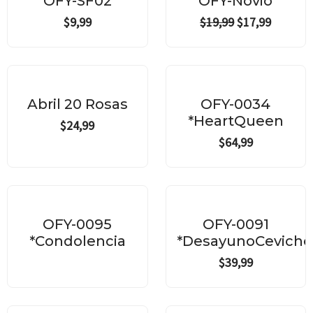
OFY-SF02
OFY-Novio
$19,99.
$17,99.
$
9,99
$
19,99
$
17,99
Abril 20 Rosas
OFY-0034
*HeartQueen
$
24,99
$
64,99
OFY-0095
OFY-0091
*Condolencia
*DesayunoCeviche
$
39,99