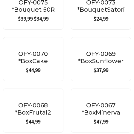
was:
is:
OFY-0075
OFY-0073
$39,99.
$34,99.
*Bouquet 50R
*BouquetSatori
$
39,99
$
34,99
$
24,99
OFY-0070
OFY-0069
*BoxCake
*BoxSunflower
$
44,99
$
37,99
OFY-0068
OFY-0067
*BoxFrutal2
*BoxMinerva
$
44,99
$
47,99