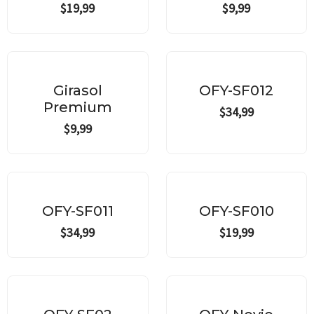
$
19,99
$
9,99
Girasol
OFY-SF012
Premium
$
34,99
$
9,99
OFY-SF011
OFY-SF010
$
34,99
$
19,99
Original
Current
price
price
¡Oferta!
was:
is: