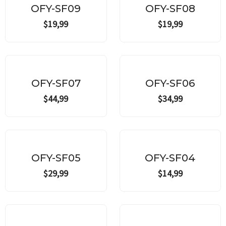
OFY-SF09
OFY-SF08
$
19,99
$
19,99
OFY-SF07
OFY-SF06
$
44,99
$
34,99
Out of stock
OFY-SF05
OFY-SF04
$
29,99
$
14,99
Original
Current
price
price
¡Oferta!