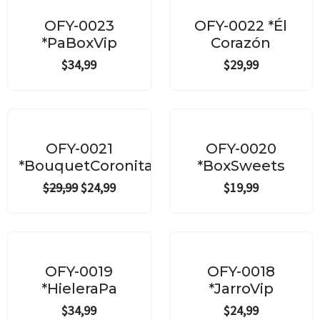
OFY-0023
OFY-0022 *Él
*PaBoxVip
Corazón
$
34,99
$
29,99
Original
Current
price
price
¡Oferta!
was:
is:
OFY-0021
OFY-0020
$29,99.
$24,99.
*BouquetCoronitas
*BoxSweets
$
29,99
$
24,99
$
19,99
OFY-0019
OFY-0018
*HieleraPa
*JarroVip
$
34,99
$
24,99