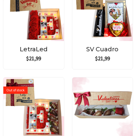
LetraLed
SV Cuadro
$
21,99
$
21,99
Out of stock