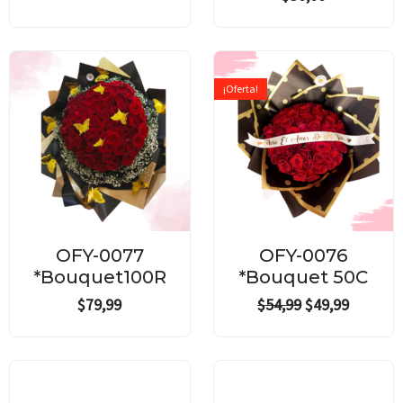
Original
Current
price
price
¡Oferta!
was:
is:
$54,99.
$49,99.
OFY-0077
OFY-0076
*Bouquet100R
*Bouquet 50C
$
79,99
$
54,99
$
49,99
Original
Current
price
price
¡Oferta!