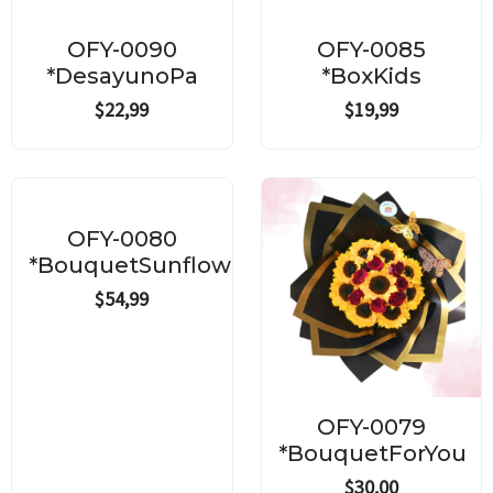
OFY-0090
OFY-0085
*DesayunoPa
*BoxKids
$
22,99
$
19,99
OFY-0080
*BouquetSunflowers
$
54,99
OFY-0079
*BouquetForYou
$
30,00