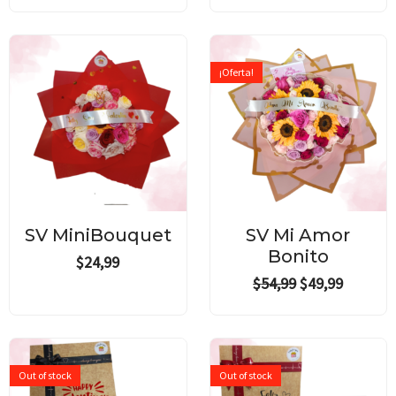
Original
Current
price
price
¡Oferta!
was:
is:
$54,99.
$49,99.
SV MiniBouquet
SV Mi Amor
Bonito
$
24,99
$
54,99
$
49,99
Out of stock
Out of stock