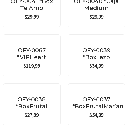
OFY-0041 *Box
OFY-0040 *Caja
Te Amo
Medium
$
29,99
$
29,99
OFY-0067
OFY-0039
*VIPHeart
*BoxLazo
$
119,99
$
34,99
OFY-0038
OFY-0037
*BoxFrutal
*BoxFrutalMarian
$
27,99
$
54,99