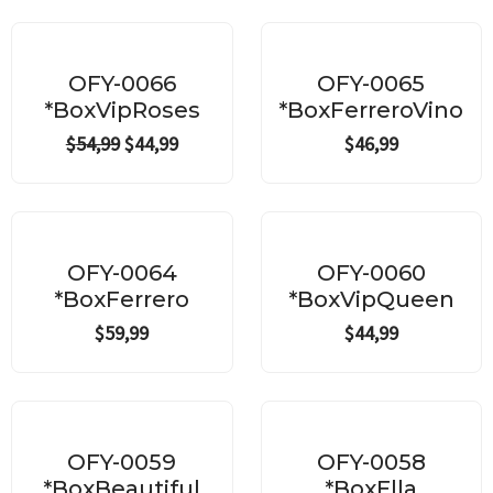
Original
Current
price
price
¡Oferta!
was:
is:
OFY-0066
OFY-0065
$54,99.
$44,99.
*BoxVipRoses
*BoxFerreroVino
$
54,99
$
44,99
$
46,99
OFY-0064
OFY-0060
*BoxFerrero
*BoxVipQueen
$
59,99
$
44,99
OFY-0059
OFY-0058
*BoxBeautiful
*BoxElla