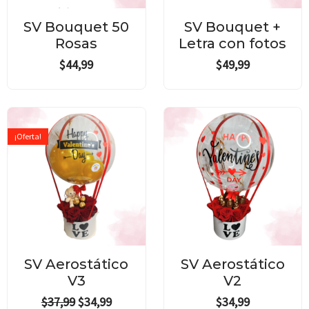
SV Bouquet 50
SV Bouquet +
Rosas
Letra con fotos
$
44,99
$
49,99
Original
Current
price
price
¡Oferta!
was:
is:
$37,99.
$34,99.
SV Aerostático
SV Aerostático
V3
V2
$
37,99
$
34,99
$
34,99