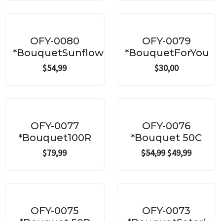
OFY-0080
OFY-0079
*BouquetSunflowers
*BouquetForYou
$
54,99
$
30,00
Original
Current
price
price
¡Oferta!
was:
is:
OFY-0077
OFY-0076
$54,99.
$49,99.
*Bouquet100R
*Bouquet 50C
$
79,99
$
54,99
$
49,99
Original
Current
price
price
¡Oferta!
was:
is:
OFY-0075
OFY-0073
$39,99.
$34,99.