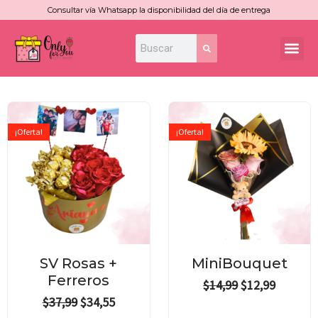
Ir
Consultar vía Whatsapp la disponibilidad del día de entrega
al
Search
Search
Me
contenido
Original
Current
Original
Current
price
price
price
price
¡Oferta!
¡Oferta!
was:
is:
was:
is:
$37,99.
$34,55.
$14,99.
$12,99.
SV Rosas +
MiniBouquet
Ferreros
$
14,99
$
12,99
$
37,99
$
34,55