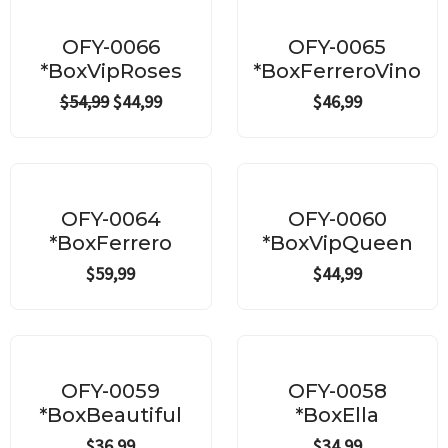
Original
Current
price
price
¡Oferta!
was:
is:
OFY-0066
OFY-0065
$54,99.
$44,99.
*BoxVipRoses
*BoxFerreroVino
$
54,99
$
44,99
$
46,99
OFY-0064
OFY-0060
*BoxFerrero
*BoxVipQueen
$
59,99
$
44,99
OFY-0059
OFY-0058
*BoxBeautiful
*BoxElla
$
36,99
$
34,99