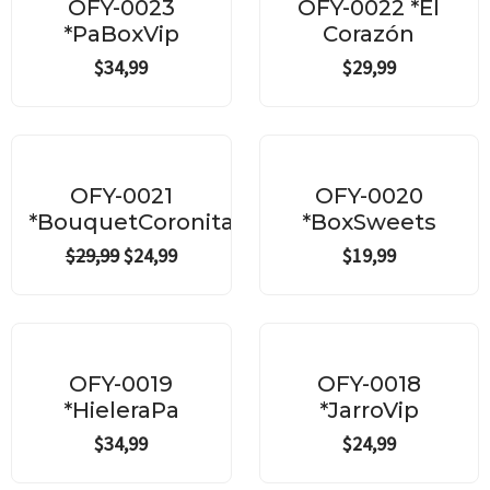
OFY-0023
OFY-0022 *Él
*PaBoxVip
Corazón
$
34,99
$
29,99
Original
Current
price
price
¡Oferta!
was:
is:
OFY-0021
OFY-0020
$29,99.
$24,99.
*BouquetCoronitas
*BoxSweets
$
29,99
$
24,99
$
19,99
OFY-0019
OFY-0018
*HieleraPa
*JarroVip
$
34,99
$
24,99