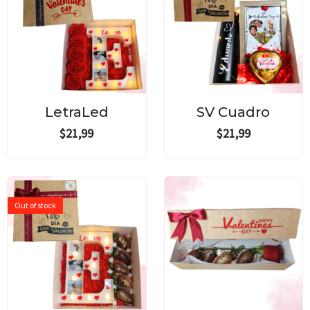
LetraLed
SV Cuadro
$
21,99
$
21,99
Out of stock