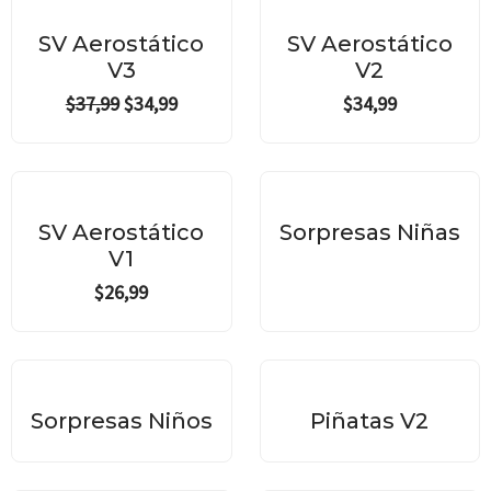
price
price
¡Oferta!
was:
is:
SV Aerostático
SV Aerostático
$37,99.
$34,99.
V3
V2
$
37,99
$
34,99
$
34,99
SV Aerostático
Sorpresas Niñas
V1
$
26,99
Sorpresas Niños
Piñatas V2