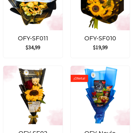
OFY-SF011
OFY-SF010
$
34,99
$
19,99
Original
Current
price
price
¡Oferta!
was:
is:
$19,99.
$17,99.