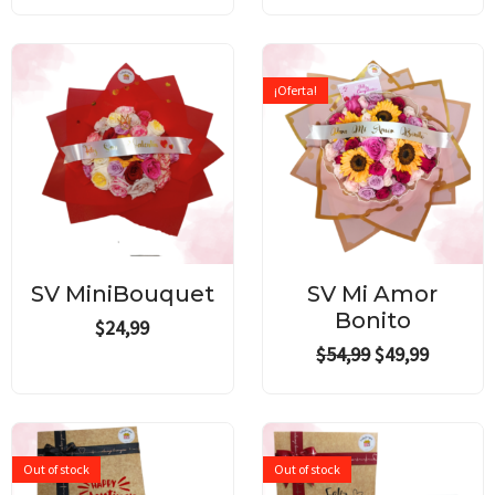
Original
Current
price
price
¡Oferta!
was:
is:
$54,99.
$49,99.
SV MiniBouquet
SV Mi Amor
Bonito
$
24,99
$
54,99
$
49,99
Out of stock
Out of stock