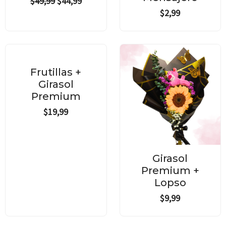
$
49,99
$
44,99
$
2,99
Frutillas +
Girasol
Premium
$
19,99
Girasol
Premium +
Lopso
$
9,99