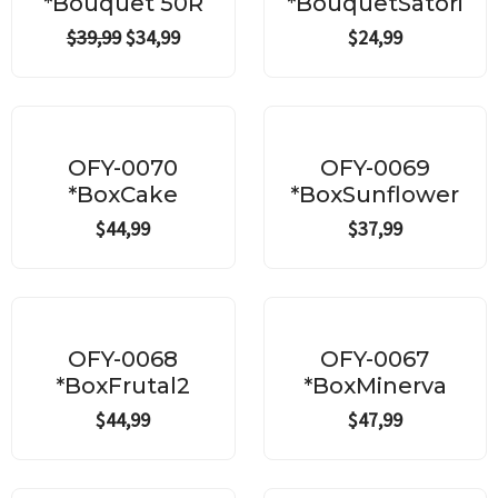
*Bouquet 50R
*BouquetSatori
$
39,99
$
34,99
$
24,99
OFY-0070
OFY-0069
*BoxCake
*BoxSunflower
$
44,99
$
37,99
OFY-0068
OFY-0067
*BoxFrutal2
*BoxMinerva
$
44,99
$
47,99