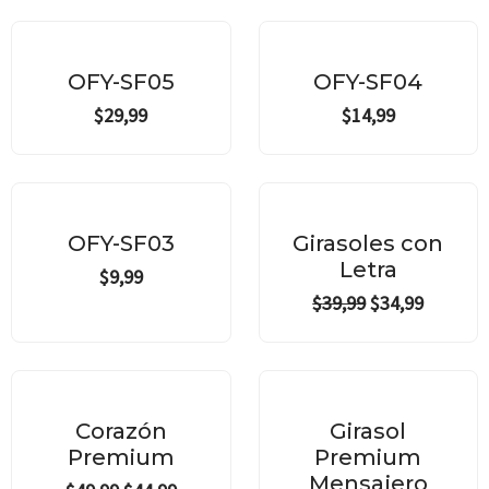
Out of stock
OFY-SF05
OFY-SF04
$
29,99
$
14,99
Original
Current
price
price
¡Oferta!
was:
is:
OFY-SF03
Girasoles con
$39,99.
$34,99.
Letra
$
9,99
$
39,99
$
34,99
Original
Current
price
price
¡Oferta!
was:
is:
Corazón
Girasol
$49,99.
$44,99.
Premium
Premium
Mensajero