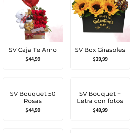
SV Caja Te Amo
SV Box Girasoles
$
44,99
$
29,99
SV Bouquet 50
SV Bouquet +
Rosas
Letra con fotos
$
44,99
$
49,99
Original
Current