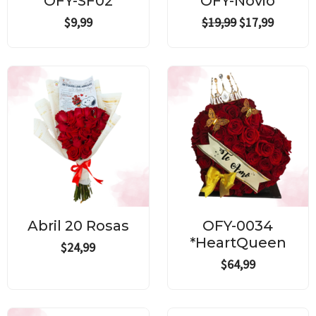
OFY-SF02
OFY-Novio
$
9,99
$
19,99
$
17,99
Abril 20 Rosas
OFY-0034
*HeartQueen
$
24,99
$
64,99