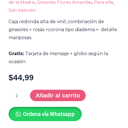
de la Madre
,
Girasoles Flores Amarillas
,
Para ella
,
San Valentin
Caja redonda alta de vinil, combinación de
girasoles + rosas +corona tipo diadema + detalle
mariposas.
Gratis:
Tarjeta de mensaje + globo según la
ocasión.
$
44,99
OFY-
0060
Añadir al carrito
*BoxVipQueen
cantidad
Ordena vía Whatsapp