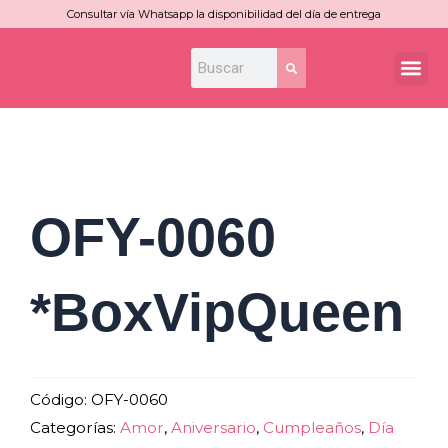
Ir
Consultar vía Whatsapp la disponibilidad del día de entrega
al
Search
Search
Me
contenido
OFY-0060
*BoxVipQueen
Código:
OFY-0060
Categorías:
Amor
,
Aniversario
,
Cumpleaños
,
Día