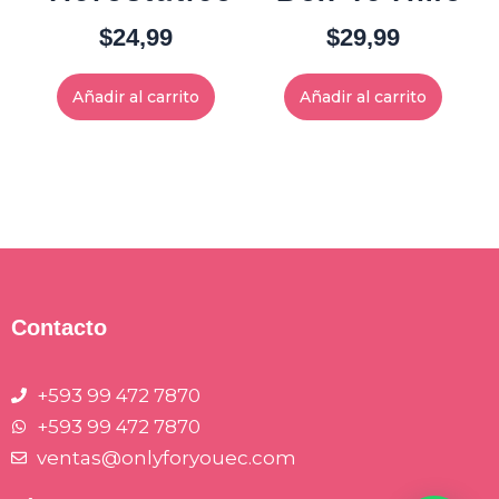
$
24,99
$
29,99
Añadir al carrito
Añadir al carrito
Contacto
+593 99 472 7870
+593 99 472 7870
ventas@onlyforyouec.com