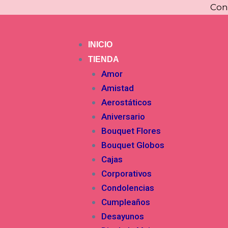
Ir
Con
al
contenido
INICIO
TIENDA
Amor
Amistad
Aerostáticos
Aniversario
Bouquet Flores
Bouquet Globos
Cajas
Corporativos
Condolencias
Cumpleaños
Desayunos