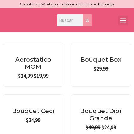
Ir
Consultar vía Whatsapp la disponibilidad del día de entrega
al
Search
Search
Me
contenido
Original
Current
price
price
¡Oferta!
was:
is:
Aerostatico
Bouquet Box
$24,99.
$19,99.
MOM
$
29,99
$
24,99
$
19,99
Original
Current
price
price
¡Oferta!
was:
is:
Bouquet Ceci
Bouquet Dior
$49,99.
$24,99.
Grande
$
24,99
$
49,99
$
24,99