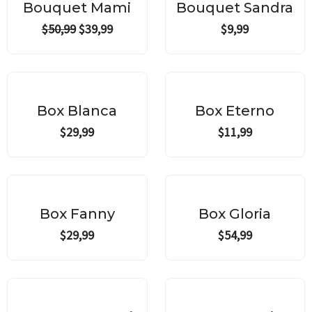
was:
is:
Bouquet Mami
Bouquet Sandra
$50,99.
$39,99.
$
50,99
$
39,99
$
9,99
Box Blanca
Box Eterno
$
29,99
$
11,99
Box Fanny
Box Gloria
$
29,99
$
54,99