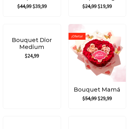
$44,99.
$39,99.
$24,99.
$19,99.
$
44,99
$
39,99
$
24,99
$
19,99
Original
Current
price
price
¡Oferta!
was:
is:
Bouquet Dior
$54,99.
$29,99.
Medium
$
24,99
Bouquet Mamá
$
54,99
$
29,99
Original
Current
price
price
¡Oferta!