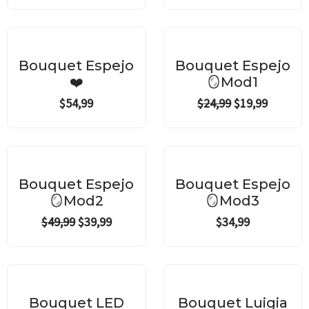
Original
Current
price
price
¡Oferta!
was:
is:
Bouquet Espejo
Bouquet Espejo
$24,99.
$19,99.
❤️
🪞Mod1
$
54,99
$
24,99
$
19,99
Original
Current
price
price
¡Oferta!
was:
is:
Bouquet Espejo
Bouquet Espejo
$49,99.
$39,99.
🪞Mod2
🪞Mod3
$
49,99
$
39,99
$
34,99
Original
Current
Original
Current
price
price
price
price
¡Oferta!
¡Oferta!
was:
is:
was:
is:
Bouquet LED
Bouquet Luigia