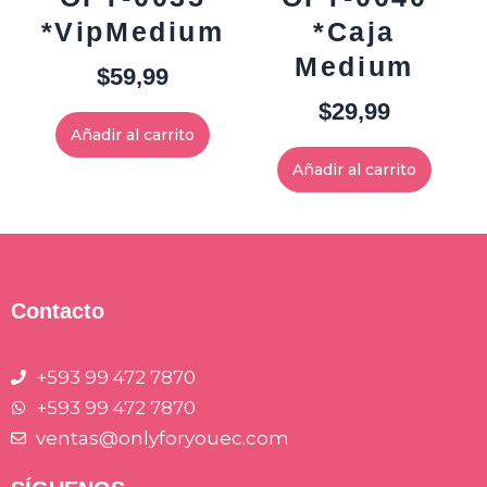
*VipMedium
*Caja
Medium
$
59,99
$
29,99
Añadir al carrito
Añadir al carrito
Contacto
+593 99 472 7870
+593 99 472 7870
ventas@onlyforyouec.com