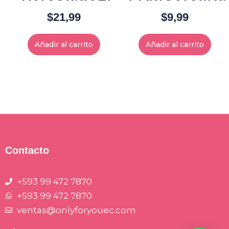
$
21,99
$
9,99
Añadir al carrito
Añadir al carrito
Contacto
+593 99 472 7870
+593 99 472 7870
ventas@onlyforyouec.com