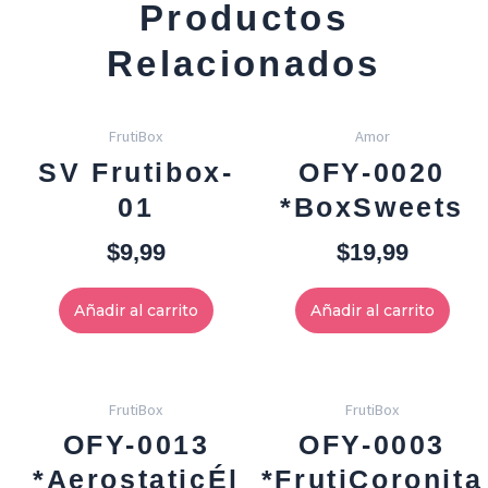
Productos
Relacionados
FrutiBox
Amor
SV Frutibox-
OFY-0020
01
*BoxSweets
$
9,99
$
19,99
Añadir al carrito
Añadir al carrito
FrutiBox
FrutiBox
OFY-0013
OFY-0003
*AerostaticÉl
*FrutiCoronita