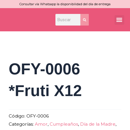
Ir
Consultar vía Whatsapp la disponibilidad del día de entrega
al
Search
Search
Me
contenido
OFY-0006
*Fruti X12
Código:
OFY-0006
Categorías:
Amor
,
Cumpleaños
,
Día de la Madre
,