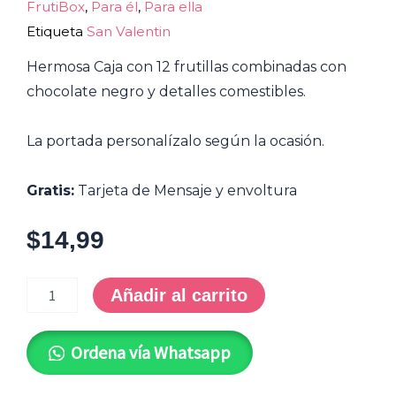
FrutiBox
,
Para él
,
Para ella
Etiqueta
San Valentin
Hermosa Caja con 12 frutillas combinadas con
chocolate negro y detalles comestibles.
La portada personalízalo según la ocasión.
Gratis:
Tarjeta de Mensaje y envoltura
$
14,99
OFY-
0006
Añadir al carrito
*Fruti
X12
cantidad
Ordena vía Whatsapp