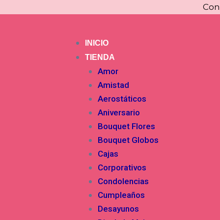
Ir
Con
al
contenido
INICIO
TIENDA
Amor
Amistad
Aerostáticos
Aniversario
Bouquet Flores
Bouquet Globos
Cajas
Corporativos
Condolencias
Cumpleaños
Desayunos