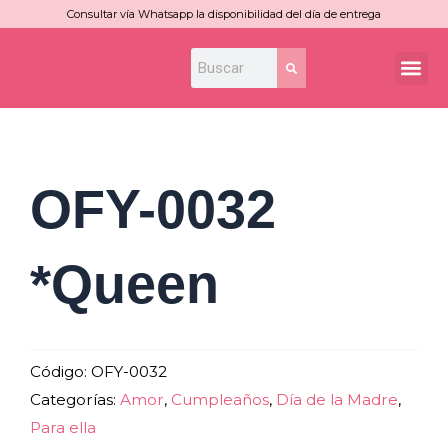
Ir
Consultar vía Whatsapp la disponibilidad del día de entrega
al
Search
Search
Me
contenido
OFY-0032
*Queen
Código:
OFY-0032
Categorías:
Amor
,
Cumpleaños
,
Día de la Madre
,
Para ella