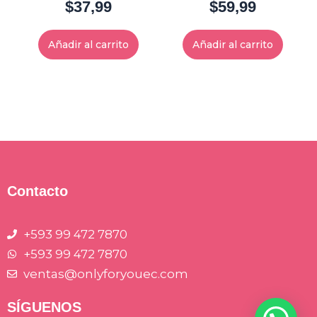
$
37,99
$
59,99
Añadir al carrito
Añadir al carrito
Contacto
+593 99 472 7870
+593 99 472 7870
ventas@onlyforyouec.com
SÍGUENOS