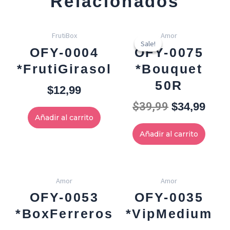
Relacionados
Original
Curr
FrutiBox
Amor
price
pric
Sale!
Sale!
OFY-0004
OFY-0075
was:
is:
*FrutiGirasol
*Bouquet
$39,99.
$34,
50R
$
12,99
$
39,99
$
34,99
Añadir al carrito
Añadir al carrito
Amor
Amor
OFY-0053
OFY-0035
*BoxFerreros
*VipMedium