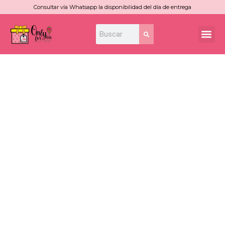
Ir
Consultar vía Whatsapp la disponibilidad del día de entrega
al
Search
Search
Me
contenido