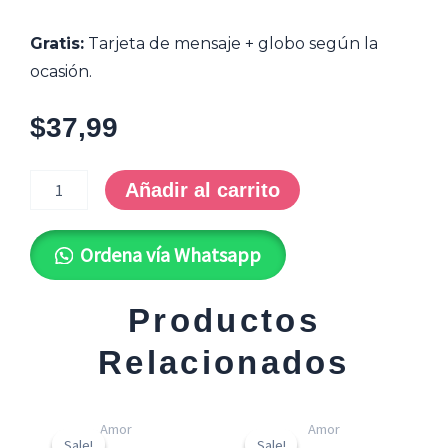
Gratis:
Tarjeta de mensaje + globo según la
ocasión.
$
37,99
OFY-
0053
Añadir al carrito
*BoxFerreros
cantidad
Ordena vía Whatsapp
Productos
Relacionados
Original
Current
Original
Curr
Amor
Amor
price
price
price
price
Sale!
Sale!
Sale!
Sale!