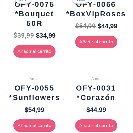
OFY-0075
OFY-0066
was:
is:
was:
is:
*Bouquet
*BoxVipRoses
$39,99.
$34,99.
$54,99.
$44,9
50R
$
54,99
$
44,99
$
39,99
$
34,99
Añadir al carrito
Añadir al carrito
Amor
Amor
OFY-0055
OFY-0031
*Sunflowers
*Corazón
$
54,99
$
44,99
Añadir al carrito
Añadir al carrito