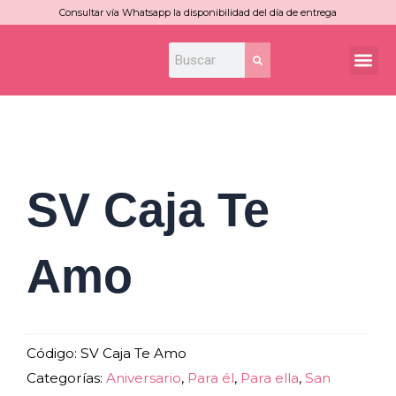
Ir
Consultar vía Whatsapp la disponibilidad del día de entrega
al
Search
Search
Me
contenido
SV Caja Te
Amo
Código:
SV Caja Te Amo
Categorías:
Aniversario
,
Para él
,
Para ella
,
San