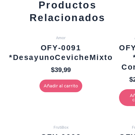
Productos
Relacionados
Amor
OFY-0091
OFY
*DesayunoCevicheMixto
Co
$
39,99
$
Añadir al carrito
Añ
c
FrutiBox
F