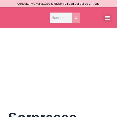
Ir
Consultar vía Whatsapp la disponibilidad del día de entrega
al
Search
Search
Me
contenido