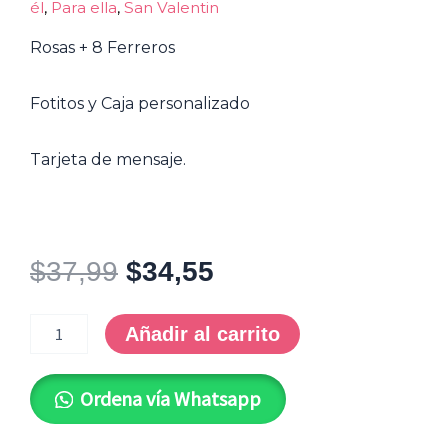
él
,
Para ella
,
San Valentin
Rosas + 8 Ferreros
Fotitos y Caja personalizado
Tarjeta de mensaje.
Original
Current
$
37,99
$
34,55
price
price
SV
was:
is:
Rosas
Añadir al carrito
+
$37,99.
$34,55.
Ferreros
cantidad
Ordena vía Whatsapp