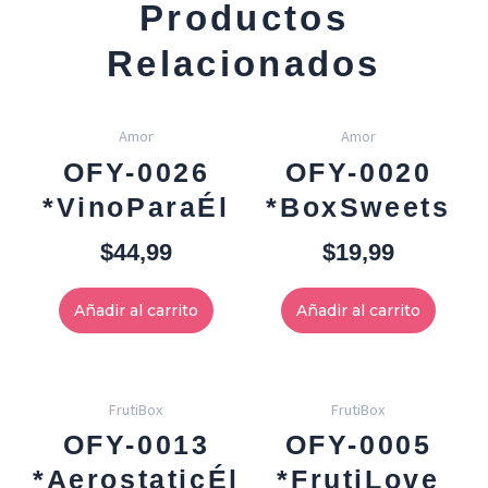
Productos
Relacionados
Amor
Amor
OFY-0026
OFY-0020
*VinoParaÉl
*BoxSweets
$
44,99
$
19,99
Añadir al carrito
Añadir al carrito
FrutiBox
FrutiBox
OFY-0013
OFY-0005
*AerostaticÉl
*FrutiLove