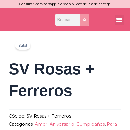
Ir
Consultar vía Whatsapp la disponibilidad del día de entrega
al
Search
Search
Me
contenido
Sale!
SV Rosas +
Ferreros
Código:
SV Rosas + Ferreros
Categorías:
Amor
,
Aniversario
,
Cumpleaños
,
Para