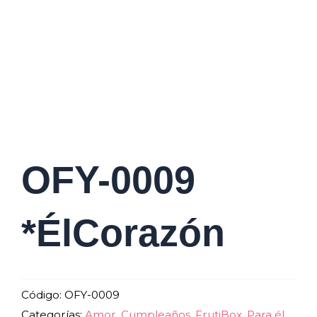
OFY-0009
*ÉlCorazón
Código:
OFY-0009
Categorías:
Amor
,
Cumpleaños
,
FrutiBox
,
Para él