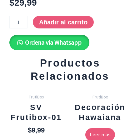
$
29,99
OFY-
0009
Añadir al carrito
*ÉlCorazón
cantidad
Ordena vía Whatsapp
Productos
Relacionados
FrutiBox
FrutiBox
SV
Decoración
Frutibox-01
Hawaiana
$
9,99
Leer más