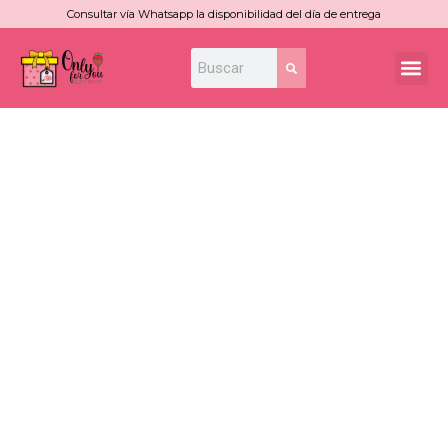
Ir
Consultar vía Whatsapp la disponibilidad del día de entrega
al
Search
Search
Me
contenido